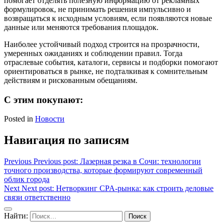
помогает отделять полезную информацию от рекламных
формулировок, не принимать решения импульсивно и
возвращаться к исходным условиям, если появляются новые
данные или меняются требования площадок.
Наиболее устойчивый подход строится на прозрачности,
умеренных ожиданиях и соблюдении правил. Тогда
отраслевые события, каталоги, сервисы и подборки помогают
ориентироваться в рынке, не подталкивая к сомнительным
действиям и рискованным обещаниям.
С этим покупают:
Posted in
Новости
Навигация по записям
Previous
Previous post:
Лазерная резка в Сочи: технологии
точного производства, которые формируют современный
облик города
Next
Next post:
Нетворкинг CPA-рынка: как строить деловые
связи ответственно
Найти: