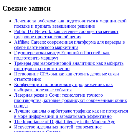
Свежие записи
Лечение за рубежом: как подготовиться к медицинской
поездке и принять взвешенное решение
Public TG Network: как сетевые сообщества меняют
цифровое пространство общения
Affiliate.Careers: современная платформа для карьеры в
сфере партнёрского маркетинга
Грузоперевозки между Европой и Россией: как
подготовить маршрут
Трекеры для маркетинговой аналитики: как выбирать
инструменты ответственно
Нетворкинг CPA-рынка: как строить деловые связи
ответственно
Конференции по поисковому продвижению: как
выбирать полезные события
Лазерная резка в Сочи: технологии точного
производства, которые формируют современный облик
города
Лучшие каналы о арбитраже трафика: как не потеряться
в море информации и зарабатывать эффективно
The Importance of Digital Literacy in the Modern Age
Искусство идеальных ногтей: современное