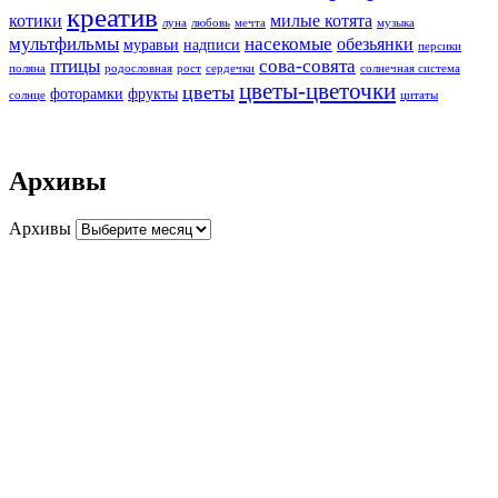
креатив
котики
милые котята
луна
любовь
мечта
музыка
мультфильмы
насекомые
обезьянки
муравьи
надписи
персики
птицы
сова-совята
поляна
родословная
рост
сердечки
солнечная система
цветы-цветочки
цветы
фоторамки
фрукты
солнце
цитаты
Архивы
Архивы