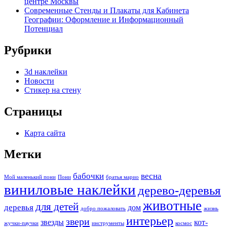
центре Москвы
Современные Стенды и Плакаты для Кабинета
Географии: Оформление и Информационный
Потенциал
Рубрики
3d наклейки
Новости
Стикер на стену
Страницы
Карта сайта
Метки
бабочки
весна
Мой маленький пони
Пони
братья марио
виниловые наклейки
дерево-деревья
животные
для детей
деревья
дом
добро пожаловать
жизнь
интерьер
звери
звезды
кот-
жучки-паучки
инструменты
космос