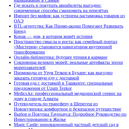
наращивание в Самаре
Где искать и покупать авиабилеты выгодно:
современные способы сэкономить на перелётах
Импорт без мифов: как устроена растаможка товаров из
ОАЭ
BTL-агентства: Как Промо-акции Помогают Развивать
Бренд
Конак — дом, в котором живёт история
Пространство смысла и роста: как семейный портал
«Мистерия» становится навигатором внутренней
трансформации
Онлайн-библиотека: будущее чтения в кармане
Сокровища великих морей: реальные артефакты эпохи
мореплавателей
Промокоды от Узум Тезкор в Бухаре: как выгодно
заказать готовую еду с доставкой
Готовая еда с доставкой в Ташкенте: специальные
предложения от Uzum Tezkor
Medics.kz: профессиональный медицинский сервис на
дому в городе Алматы
Путеводитель по трансферу в Шерегеш из
Новокузнецка: комфортное и безопасное путешествие
Выбор и Покупка Таунхауса: Подробное Руководство по
Инвестированию в Жилье
Magic Castle: инновационный частный детский сад в