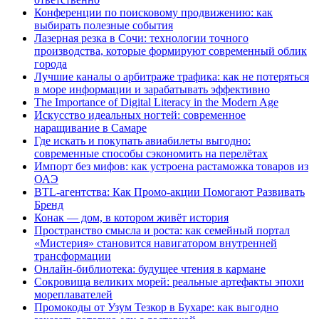
Конференции по поисковому продвижению: как
выбирать полезные события
Лазерная резка в Сочи: технологии точного
производства, которые формируют современный облик
города
Лучшие каналы о арбитраже трафика: как не потеряться
в море информации и зарабатывать эффективно
The Importance of Digital Literacy in the Modern Age
Искусство идеальных ногтей: современное
наращивание в Самаре
Где искать и покупать авиабилеты выгодно:
современные способы сэкономить на перелётах
Импорт без мифов: как устроена растаможка товаров из
ОАЭ
BTL-агентства: Как Промо-акции Помогают Развивать
Бренд
Конак — дом, в котором живёт история
Пространство смысла и роста: как семейный портал
«Мистерия» становится навигатором внутренней
трансформации
Онлайн-библиотека: будущее чтения в кармане
Сокровища великих морей: реальные артефакты эпохи
мореплавателей
Промокоды от Узум Тезкор в Бухаре: как выгодно