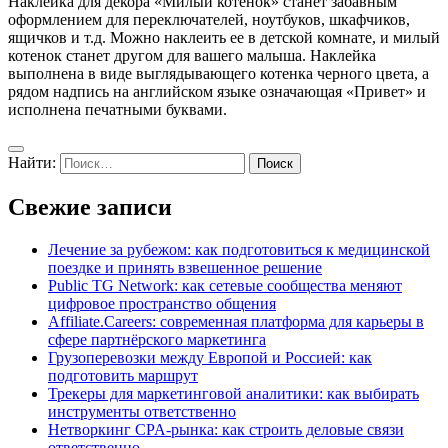
Наклейка для декора «Милый котенок» станет забавным
оформлением для переключателей, ноутбуков, шкафчиков,
ящичков и т.д. Можно наклеить ее в детской комнате, и милый
котенок станет другом для вашего малыша. Наклейка
выполнена в виде выглядывающего котенка черного цвета, а
рядом надпись на английском языке означающая «Привет» и
исполнена печатными буквами.
Найти:
Свежие записи
Лечение за рубежом: как подготовиться к медицинской
поездке и принять взвешенное решение
Public TG Network: как сетевые сообщества меняют
цифровое пространство общения
Affiliate.Careers: современная платформа для карьеры в
сфере партнёрского маркетинга
Грузоперевозки между Европой и Россией: как
подготовить маршрут
Трекеры для маркетинговой аналитики: как выбирать
инструменты ответственно
Нетворкинг CPA-рынка: как строить деловые связи
ответственно