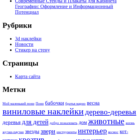
Современные Стенды и Плакаты для Кабинета
Географии: Оформление и Информационный
Потенциал
Рубрики
3d наклейки
Новости
Стикер на стену
Страницы
Карта сайта
Метки
бабочки
весна
Мой маленький пони
Пони
братья марио
виниловые наклейки
дерево-деревья
животные
для детей
деревья
дом
добро пожаловать
жизнь
интерьер
звери
звезды
кот-
жучки-паучки
инструменты
космос
креатив