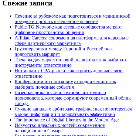
Свежие записи
Лечение за рубежом: как подготовиться к медицинской
поездке и принять взвешенное решение
Public TG Network: как сетевые сообщества меняют
цифровое пространство общения
Affiliate.Careers: современная платформа для карьеры в
сфере партнёрского маркетинга
Грузоперевозки между Европой и Россией: как
подготовить маршрут
Трекеры для маркетинговой аналитики: как выбирать
инструменты ответственно
Нетворкинг CPA-рынка: как строить деловые связи
ответственно
Конференции по поисковому продвижению: как
выбирать полезные события
Лазерная резка в Сочи: технологии точного
производства, которые формируют современный облик
города
Лучшие каналы о арбитраже трафика: как не потеряться
в море информации и зарабатывать эффективно
The Importance of Digital Literacy in the Modern Age
Искусство идеальных ногтей: современное
наращивание в Самаре