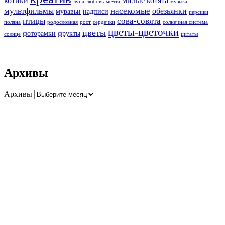
котики
милые котята
луна
любовь
мечта
музыка
мультфильмы
насекомые
обезьянки
муравьи
надписи
персики
птицы
сова-совята
поляна
родословная
рост
сердечки
солнечная система
цветы-цветочки
цветы
фоторамки
фрукты
солнце
цитаты
Архивы
Архивы