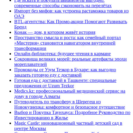
Где искать и покупать авиабилеты выгодно:
современные способы сэкономить на перелётах
Импорт без мифов: как устроена растаможка товаров из
ОАЭ
BTL-агентства: Как Промо-акции Помогают Развивать
Бренд
Конак — дом, в котором живёт история
Пространство смысла и роста: как семейный портал
«Мистерия» становится навигатором внутренней
трансформации
Онлайн-библиотека: будущее чтения в кармане
Сокровища великих морей: реальные артефакты эпохи
мореплавателей
Промокоды от Узум Тезкор в Бухаре: как выгодно
заказать готовую еду с доставкой
Готовая еда с доставкой в Ташкенте: специальные
предложения от Uzum Tezkor
Medics.kz: профессиональный медицинский сервис на
дому в городе Алматы
Путеводитель по трансферу в Шерегеш из
Новокузнецка: комфортное и безопасное путешествие
Выбор и Покупка Таунхауса: Подробное Руководство по
Инвестированию в Жилье
Magic Castle: инновационный частный детский сад в
центре Москвы