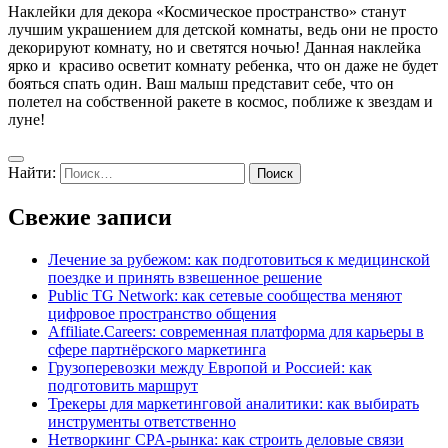
Наклейки для декора «Космическое пространство» станут
лучшим украшением для детской комнаты, ведь они не просто
декорируют комнату, но и светятся ночью! Данная наклейка
ярко и красиво осветит комнату ребенка, что он даже не будет
бояться спать один. Ваш малыш представит себе, что он
полетел на собственной ракете в космос, поближе к звездам и
луне!
Найти:
Свежие записи
Лечение за рубежом: как подготовиться к медицинской
поездке и принять взвешенное решение
Public TG Network: как сетевые сообщества меняют
цифровое пространство общения
Affiliate.Careers: современная платформа для карьеры в
сфере партнёрского маркетинга
Грузоперевозки между Европой и Россией: как
подготовить маршрут
Трекеры для маркетинговой аналитики: как выбирать
инструменты ответственно
Нетворкинг CPA-рынка: как строить деловые связи