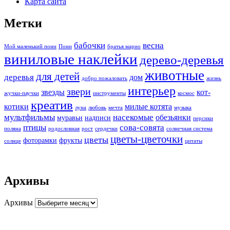
Карта сайта
Метки
бабочки
весна
Мой маленький пони
Пони
братья марио
виниловые наклейки
дерево-деревья
животные
для детей
деревья
дом
добро пожаловать
жизнь
интерьер
звери
звезды
кот-
жучки-паучки
инструменты
космос
креатив
котики
милые котята
луна
любовь
мечта
музыка
мультфильмы
насекомые
обезьянки
муравьи
надписи
персики
птицы
сова-совята
поляна
родословная
рост
сердечки
солнечная система
цветы-цветочки
цветы
фоторамки
фрукты
солнце
цитаты
Архивы
Архивы