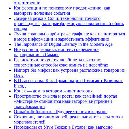
ответственно
Конференции по поисковому продвижению: как
выбирать полезные события
Лазерная резка в Сочи: технологии точного
производства, которые формируют современный облик
города
Лучшие каналы о арбитраже трафика: как не потеряться
в море информации и зарабатывать эффективно
The Importance of Digital Literacy in the Modern Age
Искусство идеальных ногтей: современное
наращивание в Самаре
Где искать и покупать авиабилеты выгодно:
современные способы сэкономить на перелётах
Импорт без мифов: как устроена растаможка товаров из
ОАЭ
BTL-агентства: Как Промо-акции Помогают Развивать
Бренд
Конак — дом, в котором живёт история
Пространство смысла и роста: как семейный портал
«Мистерия» становится навигатором внутренней
трансформации
Онлайн-библиотека: будущее чтения в кармане
Сокровища великих морей: реальные артефакты эпохи
мореплавателей
Промокоды от Узум Тезкор в Бухаре: как выгодно