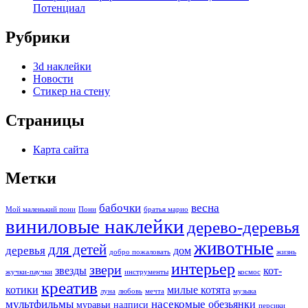
Потенциал
Рубрики
3d наклейки
Новости
Стикер на стену
Страницы
Карта сайта
Метки
бабочки
весна
Мой маленький пони
Пони
братья марио
виниловые наклейки
дерево-деревья
животные
для детей
деревья
дом
добро пожаловать
жизнь
интерьер
звери
звезды
кот-
жучки-паучки
инструменты
космос
креатив
котики
милые котята
луна
любовь
мечта
музыка
мультфильмы
насекомые
обезьянки
муравьи
надписи
персики