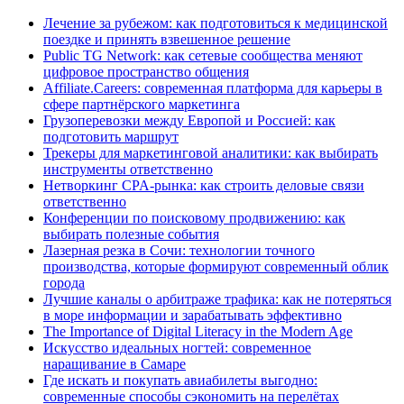
Лечение за рубежом: как подготовиться к медицинской
поездке и принять взвешенное решение
Public TG Network: как сетевые сообщества меняют
цифровое пространство общения
Affiliate.Careers: современная платформа для карьеры в
сфере партнёрского маркетинга
Грузоперевозки между Европой и Россией: как
подготовить маршрут
Трекеры для маркетинговой аналитики: как выбирать
инструменты ответственно
Нетворкинг CPA-рынка: как строить деловые связи
ответственно
Конференции по поисковому продвижению: как
выбирать полезные события
Лазерная резка в Сочи: технологии точного
производства, которые формируют современный облик
города
Лучшие каналы о арбитраже трафика: как не потеряться
в море информации и зарабатывать эффективно
The Importance of Digital Literacy in the Modern Age
Искусство идеальных ногтей: современное
наращивание в Самаре
Где искать и покупать авиабилеты выгодно:
современные способы сэкономить на перелётах