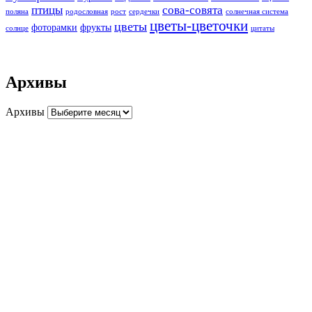
птицы
сова-совята
поляна
родословная
рост
сердечки
солнечная система
цветы-цветочки
цветы
фоторамки
фрукты
солнце
цитаты
Архивы
Архивы