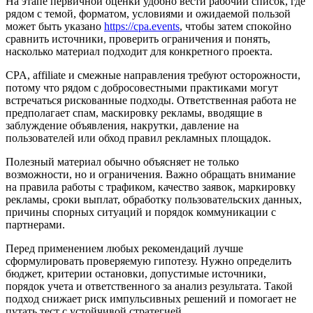
На этапе первичной оценки удобно вести рабочий список, где
рядом с темой, форматом, условиями и ожидаемой пользой
может быть указано
https://cpa.events
, чтобы затем спокойно
сравнить источники, проверить ограничения и понять,
насколько материал подходит для конкретного проекта.
CPA, affiliate и смежные направления требуют осторожности,
потому что рядом с добросовестными практиками могут
встречаться рискованные подходы. Ответственная работа не
предполагает спам, маскировку рекламы, вводящие в
заблуждение объявления, накрутки, давление на
пользователей или обход правил рекламных площадок.
Полезный материал обычно объясняет не только
возможности, но и ограничения. Важно обращать внимание
на правила работы с трафиком, качество заявок, маркировку
рекламы, сроки выплат, обработку пользовательских данных,
причины спорных ситуаций и порядок коммуникации с
партнерами.
Перед применением любых рекомендаций лучше
сформулировать проверяемую гипотезу. Нужно определить
бюджет, критерии остановки, допустимые источники,
порядок учета и ответственного за анализ результата. Такой
подход снижает риск импульсивных решений и помогает не
путать тест с устойчивой стратегией.