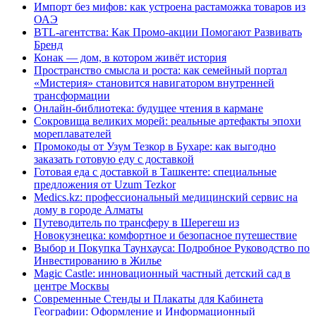
Импорт без мифов: как устроена растаможка товаров из
ОАЭ
BTL-агентства: Как Промо-акции Помогают Развивать
Бренд
Конак — дом, в котором живёт история
Пространство смысла и роста: как семейный портал
«Мистерия» становится навигатором внутренней
трансформации
Онлайн-библиотека: будущее чтения в кармане
Сокровища великих морей: реальные артефакты эпохи
мореплавателей
Промокоды от Узум Тезкор в Бухаре: как выгодно
заказать готовую еду с доставкой
Готовая еда с доставкой в Ташкенте: специальные
предложения от Uzum Tezkor
Medics.kz: профессиональный медицинский сервис на
дому в городе Алматы
Путеводитель по трансферу в Шерегеш из
Новокузнецка: комфортное и безопасное путешествие
Выбор и Покупка Таунхауса: Подробное Руководство по
Инвестированию в Жилье
Magic Castle: инновационный частный детский сад в
центре Москвы
Современные Стенды и Плакаты для Кабинета
Географии: Оформление и Информационный