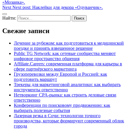
«Мозаика».
Next
Next post:
Наклейки для декора «Одуванчик».
Найти:
Свежие записи
Лечение за рубежом: как подготовиться к медицинской
поездке и принять взвешенное решение
Public TG Network: как сетевые сообщества меняют
цифровое пространство общения
Affiliate.Careers: современная платформа для карьеры в
сфере партнёрского маркетинга
Грузоперевозки между Европой и Россией: как
подготовить маршрут
Трекеры для маркетинговой аналитики: как выбирать
инструменты ответственно
Нетворкинг CPA-рынка: как строить деловые связи
ответственно
Конференции по поисковому продвижению: как
выбирать полезные события
Лазерная резка в Сочи: технологии точного
производства, которые формируют современный облик
города