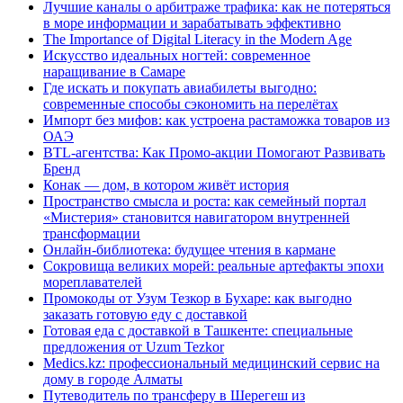
Лучшие каналы о арбитраже трафика: как не потеряться
в море информации и зарабатывать эффективно
The Importance of Digital Literacy in the Modern Age
Искусство идеальных ногтей: современное
наращивание в Самаре
Где искать и покупать авиабилеты выгодно:
современные способы сэкономить на перелётах
Импорт без мифов: как устроена растаможка товаров из
ОАЭ
BTL-агентства: Как Промо-акции Помогают Развивать
Бренд
Конак — дом, в котором живёт история
Пространство смысла и роста: как семейный портал
«Мистерия» становится навигатором внутренней
трансформации
Онлайн-библиотека: будущее чтения в кармане
Сокровища великих морей: реальные артефакты эпохи
мореплавателей
Промокоды от Узум Тезкор в Бухаре: как выгодно
заказать готовую еду с доставкой
Готовая еда с доставкой в Ташкенте: специальные
предложения от Uzum Tezkor
Medics.kz: профессиональный медицинский сервис на
дому в городе Алматы
Путеводитель по трансферу в Шерегеш из