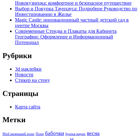
Новокузнецка: комфортное и безопасное путешествие
Выбор и Покупка Таунхауса: Подробное Руководство по
Инвестированию в Жилье
Magic Castle: инновационный частный детский сад в
центре Москвы
Современные Стенды и Плакаты для Кабинета
Географии: Оформление и Информационный
Потенциал
Рубрики
3d наклейки
Новости
Стикер на стену
Страницы
Карта сайта
Метки
бабочки
весна
Мой маленький пони
Пони
братья марио