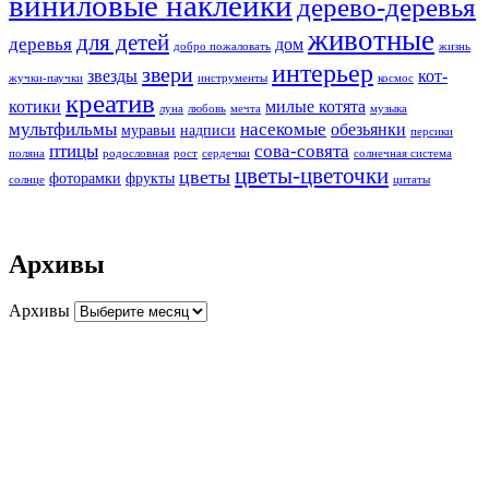
виниловые наклейки
дерево-деревья
животные
для детей
деревья
дом
добро пожаловать
жизнь
интерьер
звери
звезды
кот-
жучки-паучки
инструменты
космос
креатив
котики
милые котята
луна
любовь
мечта
музыка
мультфильмы
насекомые
обезьянки
муравьи
надписи
персики
птицы
сова-совята
поляна
родословная
рост
сердечки
солнечная система
цветы-цветочки
цветы
фоторамки
фрукты
солнце
цитаты
Архивы
Архивы