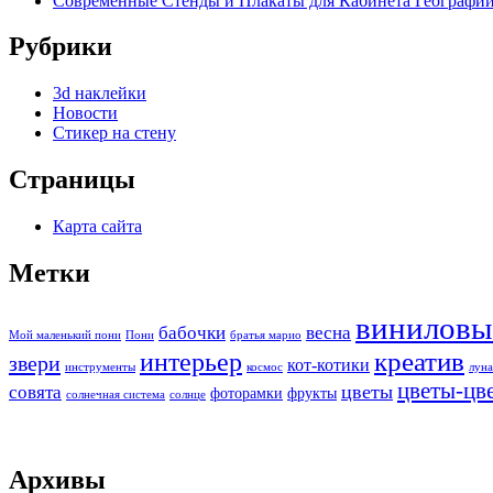
Современные Стенды и Плакаты для Кабинета Географ
Рубрики
3d наклейки
Новости
Стикер на стену
Страницы
Карта сайта
Метки
виниловы
бабочки
весна
Мой маленький пони
Пони
братья марио
интерьер
креатив
звери
кот-котики
инструменты
космос
луна
цветы-цв
цветы
совята
фоторамки
фрукты
солнечная система
солнце
Архивы