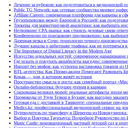
Лечение за рубежом: как подготовиться к медицинской п
Public TG Network: как сетевые сообщества меняют цифр
Affiliate.Careers: современная платформа для карьеры в с
Грузоперевозки между Европой и Россией: как подготов
Трекеры для маркетинговой аналитики: как выбирать ин
Нетворкинг CPA-рынка: как строить деловые связи ответ
Конференции по поисковому продвижению: как выбират
Лазерная резка в Сочи: технологии точного производств
Лучшие каналы о арбитраже трафика: как не потеряться 
The Importance of Digital Literacy in the Modern Age
Искусство идеальных ногтей: современное наращивание 
Где искать и покупать авиабилеты выгодно: современные
Импорт без мифов: как устроена растаможка товаров из
BTL-агентства: Как Промо-акции Помогают Развивать Б
Конак — дом, в котором живёт история
Пространство смысла и роста: как семейный портал «Ми
Онлайн-библиотека: будущее чтения в кармане
Сокровища великих морей: реальные артефакты эпохи м
Промокоды от Узум Тезкор в Бухаре: как выгодно заказать
Готовая еда с доставкой в Ташкенте: специальные предл
Medics.kz: профессиональный медицинский сервис на до
Путеводитель по трансферу в Шерегеш из Новокузнецка:
Выбор и Покупка Таунхауса: Подробное Руководство по
Magic Castle: инновационный частный детский сад в цен