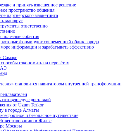
оездке и принять взвешенное решение
овое пространство общения
фере партнёрского маркетинга
ить маршрут
струменты ответственно
ственно
ь полезные события
а, которые формируют современный облик города
в море информации и зарабатывать эффективно
в Самаре
 способы сэкономить на перелётах
 ОАЭ
ренд
стерия» становится навигатором внутренней трансформации
ореплавателей
 готовую еду с доставкой
ожения от Uzum Tezkor
му в городе Алматы
 комфортное и безопасное путешествие
 Инвестированию в Жилье
тре Москвы