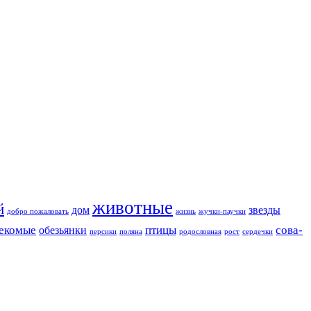
животные
й
дом
звезды
добро пожаловать
жизнь
жучки-паучки
екомые
птицы
сова-
обезьянки
персики
поляна
родословная
рост
сердечки