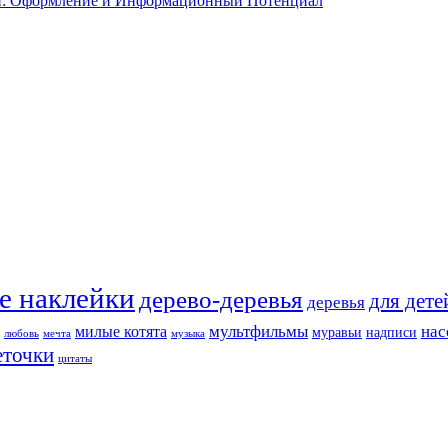
ии: Оформление и Информационный Потенциал
е наклейки
дерево-деревья
для дете
деревья
мультфильмы
нас
милые котята
муравьи
надписи
любовь
мечта
музыка
еточки
цитаты