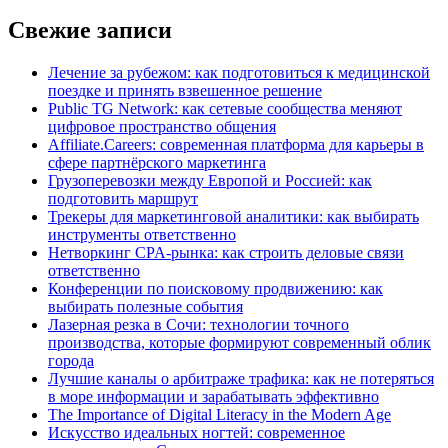
Свежие записи
Лечение за рубежом: как подготовиться к медицинской
поездке и принять взвешенное решение
Public TG Network: как сетевые сообщества меняют
цифровое пространство общения
Affiliate.Careers: современная платформа для карьеры в
сфере партнёрского маркетинга
Грузоперевозки между Европой и Россией: как
подготовить маршрут
Трекеры для маркетинговой аналитики: как выбирать
инструменты ответственно
Нетворкинг CPA-рынка: как строить деловые связи
ответственно
Конференции по поисковому продвижению: как
выбирать полезные события
Лазерная резка в Сочи: технологии точного
производства, которые формируют современный облик
города
Лучшие каналы о арбитраже трафика: как не потеряться
в море информации и зарабатывать эффективно
The Importance of Digital Literacy in the Modern Age
Искусство идеальных ногтей: современное