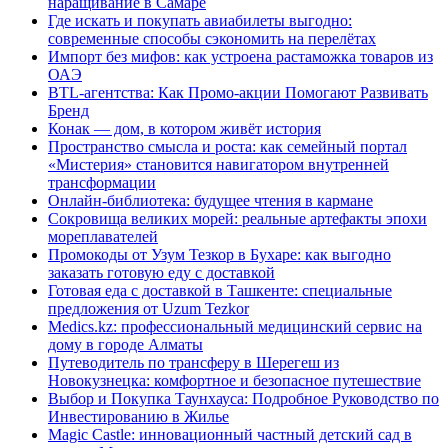
наращивание в Самаре
Где искать и покупать авиабилеты выгодно:
современные способы сэкономить на перелётах
Импорт без мифов: как устроена растаможка товаров из
ОАЭ
BTL-агентства: Как Промо-акции Помогают Развивать
Бренд
Конак — дом, в котором живёт история
Пространство смысла и роста: как семейный портал
«Мистерия» становится навигатором внутренней
трансформации
Онлайн-библиотека: будущее чтения в кармане
Сокровища великих морей: реальные артефакты эпохи
мореплавателей
Промокоды от Узум Тезкор в Бухаре: как выгодно
заказать готовую еду с доставкой
Готовая еда с доставкой в Ташкенте: специальные
предложения от Uzum Tezkor
Medics.kz: профессиональный медицинский сервис на
дому в городе Алматы
Путеводитель по трансферу в Шерегеш из
Новокузнецка: комфортное и безопасное путешествие
Выбор и Покупка Таунхауса: Подробное Руководство по
Инвестированию в Жилье
Magic Castle: инновационный частный детский сад в