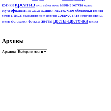
креатив
котики
милые котята
луна
любовь
мечта
музыка
мультфильмы
насекомые
обезьянки
муравьи
надписи
персики
птицы
сова-совята
поляна
родословная
рост
сердечки
солнечная система
цветы-цветочки
цветы
фоторамки
фрукты
солнце
цитаты
Архивы
Архивы