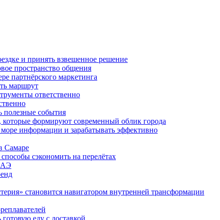
оездке и принять взвешенное решение
овое пространство общения
фере партнёрского маркетинга
ить маршрут
струменты ответственно
ственно
ь полезные события
а, которые формируют современный облик города
в море информации и зарабатывать эффективно
в Самаре
 способы сэкономить на перелётах
 ОАЭ
ренд
стерия» становится навигатором внутренней трансформации
ореплавателей
 готовую еду с доставкой