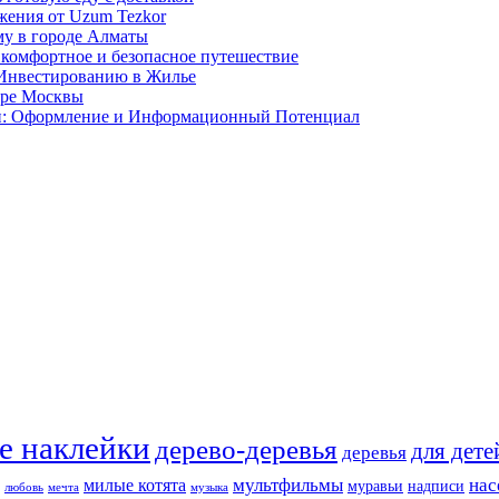
ожения от Uzum Tezkor
му в городе Алматы
 комфортное и безопасное путешествие
 Инвестированию в Жилье
тре Москвы
ии: Оформление и Информационный Потенциал
е наклейки
дерево-деревья
для дете
деревья
мультфильмы
нас
милые котята
муравьи
надписи
любовь
мечта
музыка