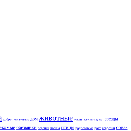
животные
й
дом
звезды
добро пожаловать
жизнь
жучки-паучки
екомые
птицы
сова-
обезьянки
персики
поляна
родословная
рост
сердечки