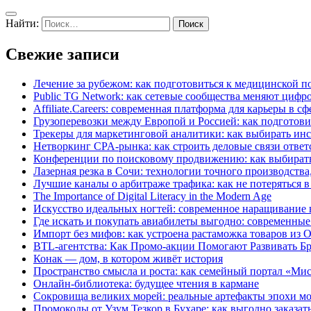
Найти:
Свежие записи
Лечение за рубежом: как подготовиться к медицинской п
Public TG Network: как сетевые сообщества меняют цифр
Affiliate.Careers: современная платформа для карьеры в с
Грузоперевозки между Европой и Россией: как подготов
Трекеры для маркетинговой аналитики: как выбирать ин
Нетворкинг CPA-рынка: как строить деловые связи ответ
Конференции по поисковому продвижению: как выбират
Лазерная резка в Сочи: технологии точного производств
Лучшие каналы о арбитраже трафика: как не потеряться 
The Importance of Digital Literacy in the Modern Age
Искусство идеальных ногтей: современное наращивание 
Где искать и покупать авиабилеты выгодно: современные
Импорт без мифов: как устроена растаможка товаров из
BTL-агентства: Как Промо-акции Помогают Развивать Б
Конак — дом, в котором живёт история
Пространство смысла и роста: как семейный портал «Ми
Онлайн-библиотека: будущее чтения в кармане
Сокровища великих морей: реальные артефакты эпохи м
Промокоды от Узум Тезкор в Бухаре: как выгодно заказать