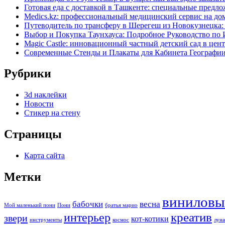
Готовая еда с доставкой в Ташкенте: специальные предл
Medics.kz: профессиональный медицинский сервис на до
Путеводитель по трансферу в Шерегеш из Новокузнецка:
Выбор и Покупка Таунхауса: Подробное Руководство по
Magic Castle: инновационный частный детский сад в цен
Современные Стенды и Плакаты для Кабинета Географ
Рубрики
3d наклейки
Новости
Стикер на стену
Страницы
Карта сайта
Метки
виниловы
бабочки
весна
Мой маленький пони
Пони
братья марио
интерьер
креатив
звери
кот-котики
инструменты
космос
луна