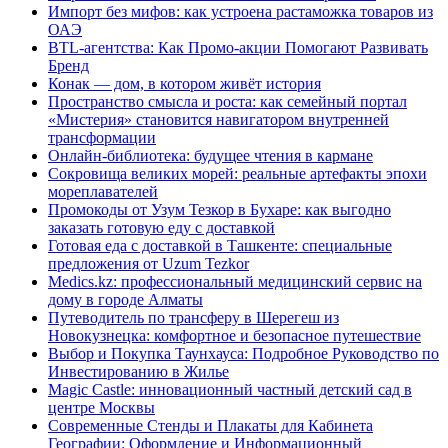
Импорт без мифов: как устроена растаможка товаров из
ОАЭ
BTL-агентства: Как Промо-акции Помогают Развивать
Бренд
Конак — дом, в котором живёт история
Пространство смысла и роста: как семейный портал
«Мистерия» становится навигатором внутренней
трансформации
Онлайн-библиотека: будущее чтения в кармане
Сокровища великих морей: реальные артефакты эпохи
мореплавателей
Промокоды от Узум Тезкор в Бухаре: как выгодно
заказать готовую еду с доставкой
Готовая еда с доставкой в Ташкенте: специальные
предложения от Uzum Tezkor
Medics.kz: профессиональный медицинский сервис на
дому в городе Алматы
Путеводитель по трансферу в Шерегеш из
Новокузнецка: комфортное и безопасное путешествие
Выбор и Покупка Таунхауса: Подробное Руководство по
Инвестированию в Жилье
Magic Castle: инновационный частный детский сад в
центре Москвы
Современные Стенды и Плакаты для Кабинета
Географии: Оформление и Информационный