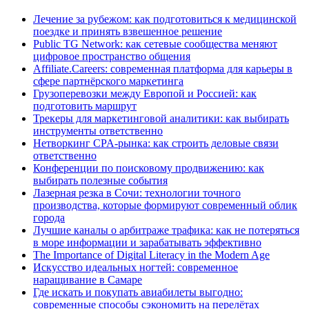
Лечение за рубежом: как подготовиться к медицинской
поездке и принять взвешенное решение
Public TG Network: как сетевые сообщества меняют
цифровое пространство общения
Affiliate.Careers: современная платформа для карьеры в
сфере партнёрского маркетинга
Грузоперевозки между Европой и Россией: как
подготовить маршрут
Трекеры для маркетинговой аналитики: как выбирать
инструменты ответственно
Нетворкинг CPA-рынка: как строить деловые связи
ответственно
Конференции по поисковому продвижению: как
выбирать полезные события
Лазерная резка в Сочи: технологии точного
производства, которые формируют современный облик
города
Лучшие каналы о арбитраже трафика: как не потеряться
в море информации и зарабатывать эффективно
The Importance of Digital Literacy in the Modern Age
Искусство идеальных ногтей: современное
наращивание в Самаре
Где искать и покупать авиабилеты выгодно:
современные способы сэкономить на перелётах