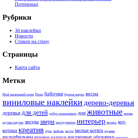
Потенциал
Рубрики
3d наклейки
Новости
Стикер на стену
Страницы
Карта сайта
Метки
бабочки
весна
Мой маленький пони
Пони
братья марио
виниловые наклейки
дерево-деревья
животные
для детей
деревья
дом
добро пожаловать
жизнь
интерьер
звери
звезды
кот-
жучки-паучки
инструменты
космос
креатив
котики
милые котята
луна
любовь
мечта
музыка
мультфильмы
насекомые
обезьянки
муравьи
надписи
персики