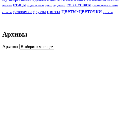
птицы
сова-совята
поляна
родословная
рост
сердечки
солнечная система
цветы-цветочки
цветы
фоторамки
фрукты
солнце
цитаты
Архивы
Архивы